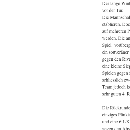
Der lange Wint
vor der Tür.
Die Mannschaft
etablieren. Do
auf mehreren P
werden. Die an
Spiel vorüberg
ein souveräner
gegen den Riva
eine kleine Sie
Spielen gegen 
schliesslich z
Team jedoch ke
sehr guten 4. 
Die Rückrunde s
einziges Pünkt
und eine 6:1-K
gegen den Abst