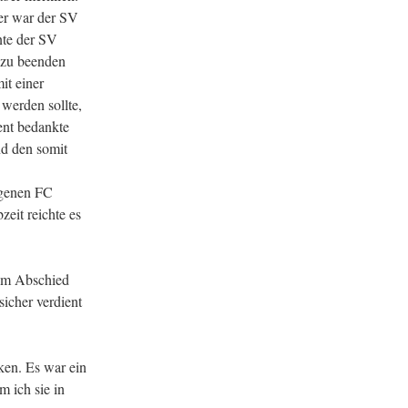
ner war der SV
nte der SV
 zu beenden
it einer
 werden sollte,
ent bedankte
nd den somit
egenen FC
eit reichte es
zum Abschied
sicher verdient
ken. Es war ein
m ich sie in