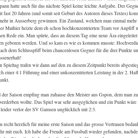
pann hatte auch für das nächste Spiel keine leichte Aufgabe. Der Geg
t fast 20 Jahren (und somit seit Geburt des Autoren dieses Textes) kon
mehr in Ausserberg gewinnen. Ein Zustand, welchen man einmal mehr
ner Mathier heizte dem eh schon hochkonzentrierten Team vor Anpfiff m
hen Rede ein. Man spürte, dass an diesem Tag eine neue Ära eingeleitet
ten geboren werden. Und so kam es wie es kommen musste: Hochverdi
ach dem Schlusspfiff beim chancenlosen Gegner für die drei Punkte u
ssenerhalt!
n Spieltag trafen wir dann auf den zu diesem Zeitpunkt bereits abgesti
 einer 4:1 Führung und einer unkonzentrierten Leistung in der 2. Halbz
unkt.
el der Saison empfing man zuhause den Meister aus Gspon, dem man 
 verderben wollte. Das Spiel war sehr ausgeglichen und ein Punkt wäre 
leider verlor der SV Gamsen unglücklich mit 2:3.
n recht herzlich für meine erste Saison und das grosse Vertrauen bedan
Jahr mit euch. Ich habe die Freude am Fussball wieder gefunden, nachde