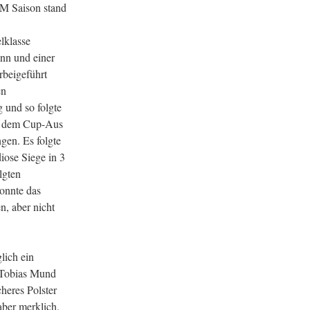
DM Saison stand
lklasse
ann und einer
rbeigeführt
en
 und so folgte
nd dem Cup-Aus
gen. Es folgte
iose Siege in 3
lgten
konnte das
, aber nicht
lich ein
n Tobias Mund
heres Polster
aber merklich.