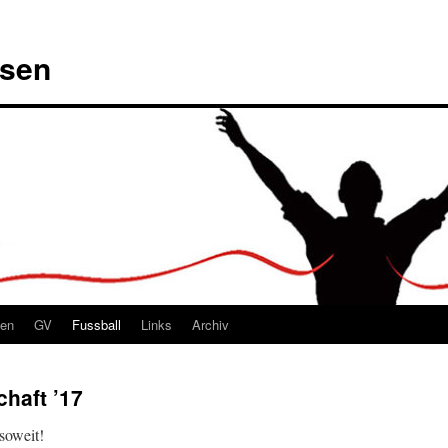
msen
ten
GV
Fussball
Links
Archiv
haft ’17
soweit!