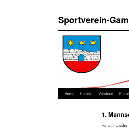
Sportverein-Ga
Home
Chronik
Vorstand
Statu
Springe
zum
1. Mannsc
Inhalt
Es war wieder 