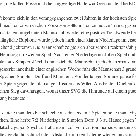
er, die kalten Füsse und die langweilige Halle war Geschichte. Die B
 konnte sich in den vorangegangenen zwei Jahren in der höchsten Spie
ch nach einer schwachen Vorsaison sollte mit einem neuen Trainergesp
ositionen umgebauten Mannschaft wieder eine positive Trendwende he
fängliche Euphorie wurde jedoch nach einer klaren Niederlage im erst
ehend gebremst. Die Mannschaft zeigte sich aber schnell reaktionsfähig
 Heimsieg im zweiten Spiel. Nach einer Niederlage im dritten Spiel u
len aus Simplon-Dorf, konnte sich die Mannschaft jedoch abermals fan
gesserie: innerhalb einer englischen Woche fuhr die Mannschaft 3 grand
Spycher, Simplon-Dorf und Mund ein. Vor der langen Sommerpause fo
wei Spiele gegen den damaligen Leader aus Wiler. Aus beiden Duellen 
inen Sieg davontragen, womit unser SVG die Hinrunde auf einem guten
Rang beendete.
tartete man denkbar schlecht: aus den ersten 3 Spielen holte man ledig
chen. Eine herbe 7:2-Niederlage in Simplon-Dorf, 3:3 zu Hause gege
latsche gegen Spycher. Hatte man noch vor der Sommerpause an ein sic
ieg geglaubt, schmolz der Abstand zur roten Laterne wieder langsam, 