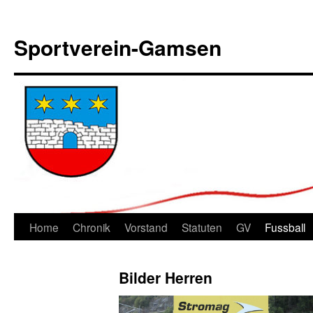
Sportverein-Gamsen
Springe
Home
Chronik
Vorstand
Statuten
GV
Fussball
zum
Bilder Herren
Inhalt