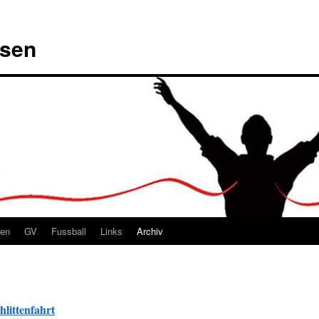
msen
ten
GV
Fussball
Links
Archiv
littenfahrt