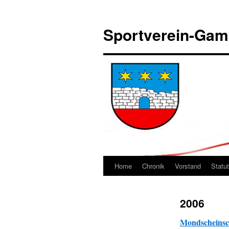
Sportverein-Ga
Home
Chronik
Vorstand
Statu
Springe
zum
2006
Inhalt
Mondscheinsch