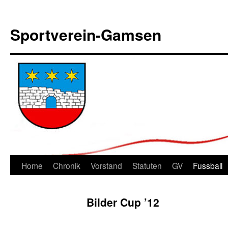
Sportverein-Gamsen
Springe
Home
Chronik
Vorstand
Statuten
GV
Fussball
zum
Bilder Cup ’12
Inhalt