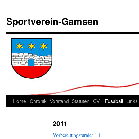
Sportverein-Gamsen
Springe
Home
Chronik
Vorstand
Statuten
GV
Fussball
Links
zum
2011
Inhalt
Vorbereitungsturnier ’11