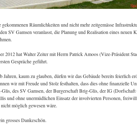
re gekommenen Räumlichkeiten und nicht mehr zeitgemässe Infrastruktur
den SV Gamsen veranlasst, die Planung und Realisation eines neuen K
ehmen.
 2012 hat Walter Zeiter mit Herrn Patrick Amoos (Vize-Präsident St
ersten Gespräche geführt.
b Jahren, kaum zu glauben, dürfen wir das Gebäude bereits feierlich er
önnen wir mit Freude und Stolz festhalten, dass dies ohne finanzielle Un
Glis, des SV Gamsen, der Burgerschaft Brig-Glis, der IG (Dorfschaf
lis und ohne unermüdlichen Einsatz der involvierten Personen, freiwill
 nicht möglich gewesen wäre.
ein grosses Dankeschön.