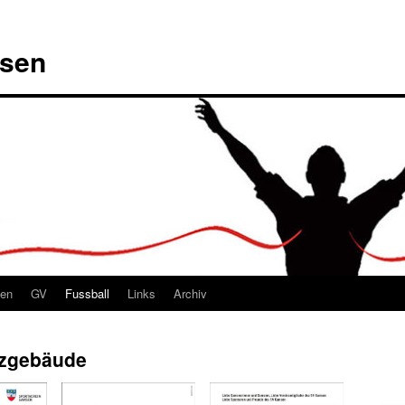
msen
ten
GV
Fussball
Links
Archiv
tzgebäude