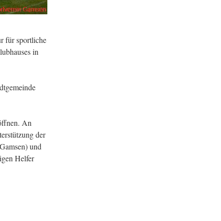
 für sportliche
lubhauses in
adtgemeinde
öffnen. An
terstützung der
t Gamsen) und
igen Helfer