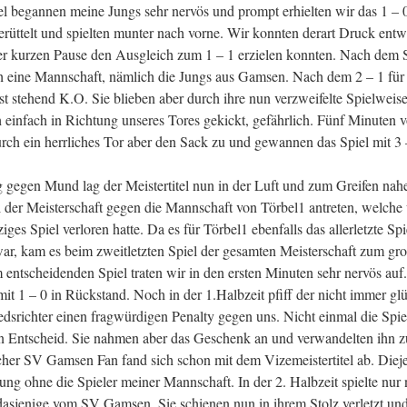
el begannen meine Jungs sehr nervös und prompt erhielten wir das 1 –
erüttelt und spielten munter nach vorne. Wir konnten derart Druck entw
er kurzen Pause den Ausgleich zum 1 – 1 erzielen konnten. Nach dem 
ch eine Mannschaft, nämlich die Jungs aus Gamsen. Nach dem 2 – 1 für
 stehend K.O. Sie blieben aber durch ihre nun verzweifelte Spielweise,
 einfach in Richtung unseres Tores gekickt, gefährlich. Fünf Minuten v
rch ein herrliches Tor aber den Sack zu und gewannen das Spiel mit 3
 gegen Mund lag der Meistertitel nun in der Luft und zum Greifen nah
l der Meisterschaft gegen die Mannschaft von Törbel1 antreten, welche 
ziges Spiel verloren hatte. Da es für Törbel1 ebenfalls das allerletzte Spi
war, kam es beim zweitletzten Spiel der gesamten Meisterschaft zum gro
entscheidenden Spiel traten wir in den ersten Minuten sehr nervös auf.
it 1 – 0 in Rückstand. Noch in der 1.Halbzeit pfiff der nicht immer gl
edsrichter einen fragwürdigen Penalty gegen uns. Nicht einmal die Spie
en Entscheid. Sie nahmen aber das Geschenk an und verwandelten ihn z
er SV Gamsen Fan fand sich schon mit dem Vizemeistertitel ab. Diej
ung ohne die Spieler meiner Mannschaft. In der 2. Halbzeit spielte nur
asjenige vom SV Gamsen. Sie schienen nun in ihrem Stolz verletzt un