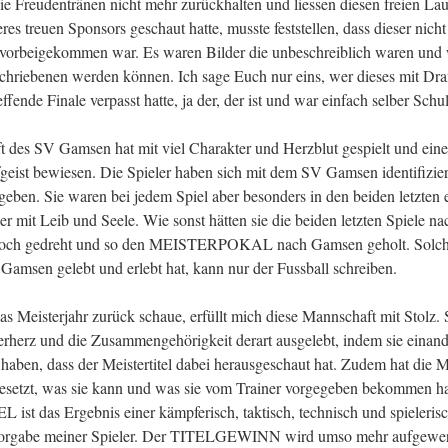
ie Freudentränen nicht mehr zurückhalten und liessen diesen freien La
es treuen Sponsors geschaut hatte, musste feststellen, dass dieser nich
vorbeigekommen war. Es waren Bilder die unbeschreiblich waren und 
chriebenen werden können. Ich sage Euch nur eins, wer dieses mit Dra
ffende Finale verpasst hatte, ja der, der ist und war einfach selber Schu
 des SV Gamsen hat mit viel Charakter und Herzblut gespielt und eine
eist bewiesen. Die Spieler haben sich mit dem SV Gamsen identifiziert
egeben. Sie waren bei jedem Spiel aber besonders in den beiden letzten
 mit Leib und Seele. Wie sonst hätten sie die beiden letzten Spiele na
och gedreht und so den MEISTERPOKAL nach Gamsen geholt. Solch
 Gamsen gelebt und erlebt hat, kann nur der Fussball schreiben.
s Meisterjahr zurück schaue, erfüllt mich diese Mannschaft mit Stolz. S
rherz und die Zusammengehörigkeit derart ausgelebt, indem sie einande
 haben, dass der Meistertitel dabei herausgeschaut hat. Zudem hat die 
setzt, was sie kann und was sie vom Trainer vorgegeben bekommen ha
st das Ergebnis einer kämpferisch, taktisch, technisch und spielerisc
orgabe meiner Spieler. Der TITELGEWINN wird umso mehr aufgewert