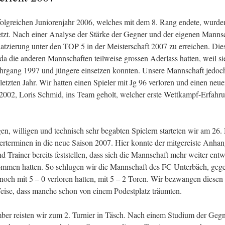
olgreichen Juniorenjahr 2006, welches mit dem 8. Rang endete, wurde
etzt. Nach einer Analyse der Stärke der Gegner und der eigenen Mannsch
latzierung unter den TOP 5 in der Meisterschaft 2007 zu erreichen. Die
, da die anderen Mannschaften teilweise grossen Aderlass hatten, weil s
ahrgang 1997 und jüngere einsetzen konnten. Unsere Mannschaft jedoch 
letzten Jahr. Wir hatten einen Spieler mit Jg 96 verloren und einen neu
. 2002, Loris Schmid, ins Team geholt, welcher erste Wettkampf-Erfah
gen, willigen und technisch sehr begabten Spielern starteten wir am 26
perterminen in die neue Saison 2007. Hier konnte der mitgereiste Anhan
d Trainer bereits feststellen, dass sich die Mannschaft mehr weiter entwi
ommen hatten. So schlugen wir die Mannschaft des FC Unterbäch, geg
r noch mit 5 – 0 verloren hatten, mit 5 – 2 Toren. Wir bezwangen diese
eise, dass manche schon von einem Podestplatz träumten.
er reisten wir zum 2. Turnier in Täsch. Nach einem Studium der Gegn