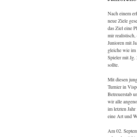
Nach einem erf
neue Ziele ges
das Ziel eine P
mir realistisch
Junioren mit J
gleiche wie im 
Spieler mit Jg
sollte.
Mit diesen jun
Turnier in Vis
Betreuerstab un
wir alle angen
im letzten Jah
eine Art und W
Am 02. Septemb