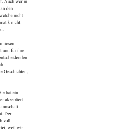
uf. Auch wer in
t an den
welche nicht
matik nicht
ld.
n riesen
 und für ihre
 entscheidenden
ch
e Geschichten,
ie hat ein
r akzeptiert
Mannschaft
t. Der
h voll
et, weil wir