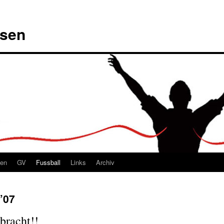
msen
ten
GV
Fussball
Links
Archiv
’07
lbracht!!