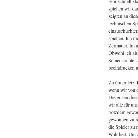
sehr schnell k
spielten wir da
zeigten an die
technischen Spi
einzuschüchter
spielten. Ich 
Zermatter. Im 
Obwohl ich als 
Schiedsrichter 
beeindrucken u
Zu Guter letzt
wenn wir von d
Die ersten dre
wir alle für un
trotzdem gewon
gewonnen zu ha
die Spieler zu
Wahrheit. Um d