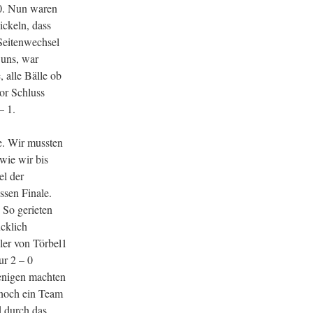
 0. Nun waren
ickeln, dass
Seitenwechsel
 uns, war
 alle Bälle ob
or Schluss
 – 1.
e. Wir mussten
wie wir bis
el der
ssen Finale.
 So gerieten
ücklich
ler von Törbel1
ur 2 – 0
enigen machten
 noch ein Team
d durch das