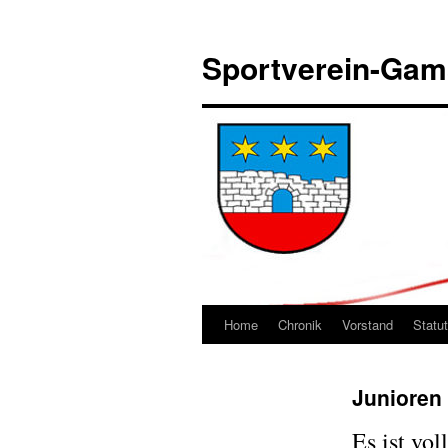
Sportverein-Ga
Home
Chronik
Vorstand
Statu
Springe
zum
Junioren 
Inhalt
Es ist vol