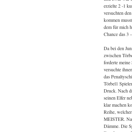
erzielte 2 -1 k
versuchten den
kommen musste.
dem für mich he
Chance das 3 – 
Da bei den Jun
zwischen Törbe
forderte meine
versuchte ihne
das Penaltysch
Törbel1 Spieler
Druck. Nach dre
seinen Elfer ne
klar machen kon
Reihe, welcher 
MEISTER. Nach
Dämme. Die Spi