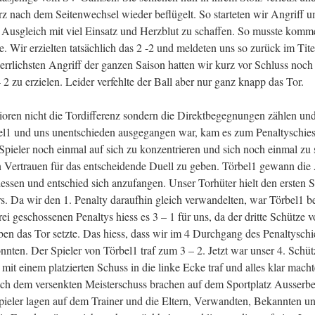
urz nach dem Seitenwechsel wieder beflügelt. So starteten wir Angriff 
 Ausgleich mit viel Einsatz und Herzblut zu schaffen. So musste komm
 Wir erzielten tatsächlich das 2 -2 und meldeten uns so zurück im Tit
rrlichsten Angriff der ganzen Saison hatten wir kurz vor Schluss noch 
2 zu erzielen. Leider verfehlte der Ball aber nur ganz knapp das Tor.
ioren nicht die Tordifferenz sondern die Direktbegegnungen zählen und
l1 und uns unentschieden ausgegangen war, kam es zum Penaltyschies
 Spieler noch einmal auf sich zu konzentrieren und sich noch einmal zu
n Vertrauen für das entscheidende Duell zu geben. Törbel1 gewann die
iessen und entschied sich anzufangen. Unser Torhüter hielt den ersten 
s. Da wir den 1. Penalty daraufhin gleich verwandelten, war Törbel1 be
i geschossenen Penaltys hiess es 3 – 1 für uns, da der dritte Schütze 
ben das Tor setzte. Das hiess, dass wir im 4 Durchgang des Penaltyschi
nten. Der Spieler von Törbel1 traf zum 3 – 2. Jetzt war unser 4. Schüt
mit einem platzierten Schuss in die linke Ecke traf und alles klar mach
 dem versenkten Meisterschuss brachen auf dem Sportplatz Ausserber
eler lagen auf dem Trainer und die Eltern, Verwandten, Bekannten un