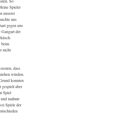
ssten. So
Meine Spieler
n unserer
rsuchte uns
hart gegen uns
e Gangart der
ktisch.
h beim
r nicht
wussten, dass
 stehen würden.
-Grund konnten
 gespielt aber
n Spiel
h und mahnte
ei Spiele der
entschieden