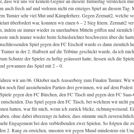
lar, dass wir uns vor keinem Gegner an diesem Turniertag verstecken mu
nn auch frech auf und verloren nicht ein einziges Spiel an diesem Tag. 
sem Turnier sehr viel Mut und Kämpferherz. Gegen Zermatt2, welche vo
elart überfordert war, konnten wir einen 6 – 2 Sieg feiern. Zermatt2 ve
n, indem sie immer wieder zu unerlaubten Mitteln griffen und ziemlich 
musste mich immer wieder beim Schiedsrichter beschweren über die hart
anschliessenden Spiel gegen den FC Eischoll wurde es dann ziemlich he
Trainer in der 2. Halbzeit auf die Tribüne geschickt wurde, da ich mic
zum Schutze der Spieler zu heftig geäussert hatte, liessen sich die Spiele
nd gewannen das Spiel mit 2 – 0.
 fuhren wir am 06. Oktober nach Ausserberg zum Finalen Turnier. Wir 
en noch fünf ausstehenden Partien drei gewinnen, wir auf dem Podest
i Spiele gegen den FC Bürchen, den FC Täsch und gegen den FC Saas
s entscheiden. Das Spiel gegen den FC Täsch, bei welchem wir nicht gut
nen hatten, war für mich, wenn ich zurück blicke, richtungweisend. Ei
ben, ohne dabei überzeugt zu haben, dass stimmte mich zuversichtlic
 mehr Engagement bei den verbleibenden zwei Spielen. So folgten die zw
en 2. Rang zu erreichen, mussten wir gegen Mund mindestens ein Un