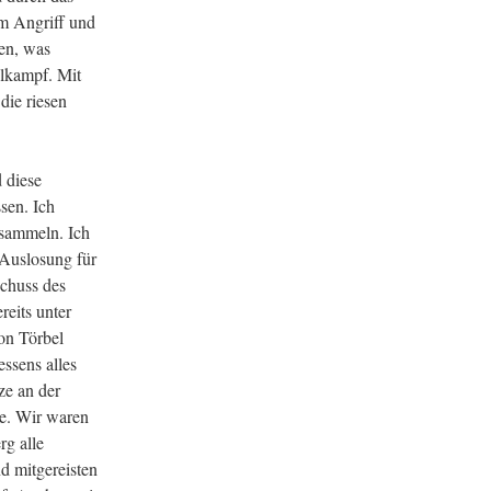
um Angriff und
en, was
elkampf. Mit
die riesen
 diese
sen. Ich
 sammeln. Ich
 Auslosung für
Schuss des
reits unter
von Törbel
essens alles
ze an der
te. Wir waren
g alle
d mitgereisten