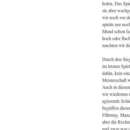
holen. Das Spi
sie aber wachg
wir noch vor d
spielte nur no
Mund schon fast
hoch oder flach
machten wir du
Durch den Sieg
im letzten Spie
dahin, kein ein
Meisterschaft 
Auch in diesem 
wir wiederum m
agierende Schi
begriffen dies
Führung. Manch
aber die Rechn
und zwar war d