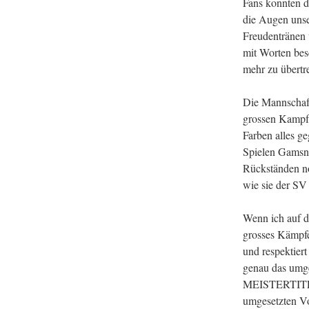
Fans konnten d
die Augen unser
Freudentränen 
mit Worten bes
mehr zu übertre
Die Mannschaft
grossen Kampfg
Farben alles g
Spielen Gamsner
Rückständen n
wie sie der SV
Wenn ich auf da
grosses Kämpfe
und respektiert
genau das umge
MEISTERTITEL i
umgesetzten V