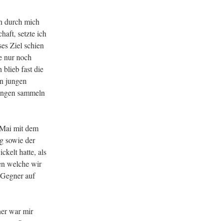
n durch mich
aft, setzte ich
ses Ziel schien
ie nur noch
blieb fast die
en jungen
rungen sammeln
. Mai mit dem
g sowie der
ckelt hatte, als
en welche wir
n Gegner auf
er war mir