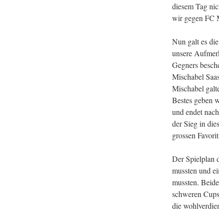
diesem Tag nic
wir gegen FC M
Nun galt es di
unsere Aufmerk
Gegners besche
Mischabel Saas
Mischabel galte
Bestes geben w
und endet nach
der Sieg in di
grossen Favori
Der Spielplan 
mussten und e
mussten. Beide 
schweren Cupsp
die wohlverdi