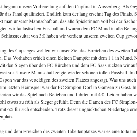
 begann unsere Vorbereitung auf den Cupfinal in Ausserberg. Als Geg
r das Final qualifiziert. Endlich kam der lang ersehnt Tag des Finals.
kt man unserer Mannschaft an, das alle Spielerinnen voll bei der Sach
gten wir fantastischen Fussball und waren dem FC Mund in alle Belan
 Schlussresultat von 3:0 haben wir verdient unseren zweiten Cup gewo
g des Cupsieges wollten wir unser Ziel das Erreichen des zweiten Tab
. Das Vorhaben erhielt einen kleinen Dampfer mit dem 1:1 in Mund.
 Mit den Siegen über den FC Bürchen und dem FC Saas rückten wir au
zwei vor. Unsere Mannschaft zeigte wieder schönen tollen Fussball. Im
spon war das verteidigen des zweiten Platzes angesagt. Was uns auch
eim letzten Heimspiel war der FC Simplon-Dorf in Gamsen zu Gast. In 
erten wir das Spiel nach Belieben und führten mit 4:0. Leider haben wi
ohl etwas zu früh als Sieger gefühlt. Denn die Damen des FC Simplon
mit 6:5 für sich entscheiden. Trotz dieser unglücklichen Niederlage err
enplatz.
g und dem Erreichen des zweiten Tabellenplatzes war es eine tolle und