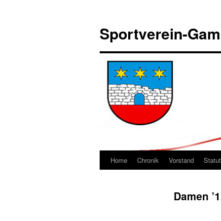
Sportverein-Ga
Home
Chronik
Vorstand
Statu
Springe
zum
Damen ’1
Inhalt