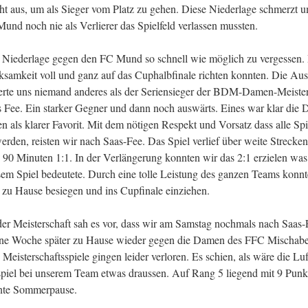
ht aus, um als Sieger vom Platz zu gehen. Diese Niederlage schmerzt 
und noch nie als Verlierer das Spielfeld verlassen mussten.
e Niederlage gegen den FC Mund so schnell wie möglich zu vergessen.
samkeit voll und ganz auf das Cuphalbfinale richten konnten. Die Au
rte uns niemand anderes als der Seriensieger der BDM-Damen-Meister
 Fee. Ein starker Gegner und dann noch auswärts. Eines war klar die
n als klarer Favorit. Mit dem nötigen Respekt und Vorsatz dass alle Spi
erden, reisten wir nach Saas-Fee. Das Spiel verlief über weite Strecke
 90 Minuten 1:1. In der Verlängerung konnten wir das 2:1 erzielen was
esem Spiel bedeutete. Durch eine tolle Leistung des ganzen Teams konn
t zu Hause besiegen und ins Cupfinale einziehen.
der Meisterschaft sah es vor, dass wir am Samstag nochmals nach Saas-
ine Woche später zu Hause wieder gegen die Damen des FFC Mischabel
Meisterschaftsspiele gingen leider verloren. Es schien, als wäre die L
iel bei unserem Team etwas draussen. Auf Rang 5 liegend mit 9 Punkt
ente Sommerpause.