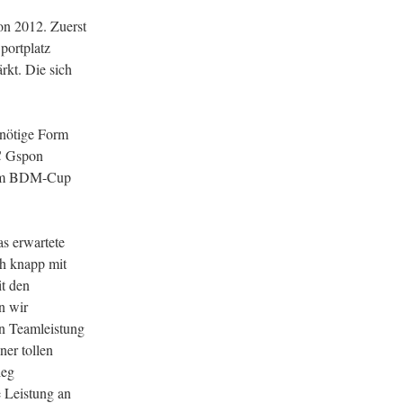
on 2012. Zuerst
portplatz
rkt. Die sich
 nötige Form
FC Gspon
e im BDM-Cup
as erwartete
ch knapp mit
it den
n wir
n Teamleistung
ner tollen
ieg
 Leistung an