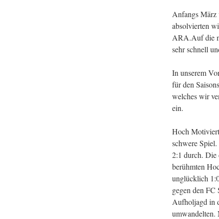
Anfangs März u
absolvierten w
ARA.Auf die ne
sehr schnell un
In unserem Vor
für den Saison
welches wir ve
ein.
Hoch Motiviert 
schwere Spiel.
2:1 durch. Die 
berühmten Hoch
unglücklich 1:
gegen den FC S
Aufholjagd in d
umwandelten. N