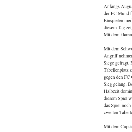
Anfangs August
der FC Mund fü
Einspielen mer
diesem Tag zei
Mit dem klaren
Mit dem Schwun
Angriff nehmen
Siege gefragt.
Tabellenplatz 
gegen den FC G
Sieg gelang. B
Halbzeit domini
diesem Spiel w
das Spiel noch 
zweiten Tabell
Mit dem Cupsie