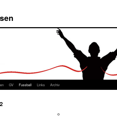
msen
ten
GV
Fussball
Links
Archiv
2