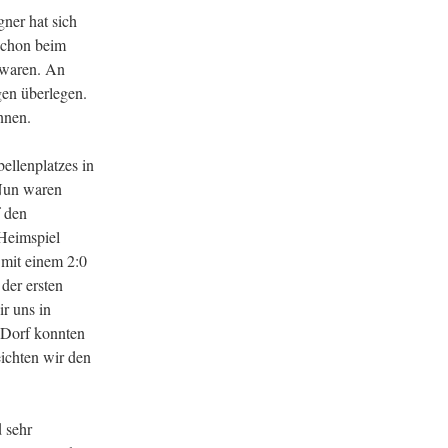
ner hat sich
 Schon beim
e waren. An
gen überlegen.
nnen.
ellenplatzes in
 Nun waren
f den
 Heimspiel
 mit einem 2:0
der ersten
r uns in
-Dorf konnten
eichten wir den
 sehr