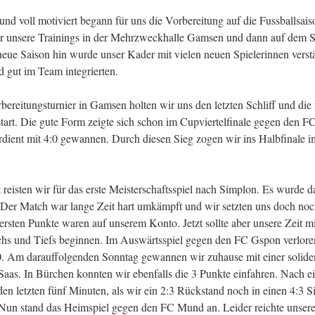
nd voll motiviert begann für uns die Vorbereitung auf die Fussballsais
ir unsere Trainings in der Mehrzweckhalle Gamsen und dann auf dem S
ue Saison hin wurde unser Kader mit vielen neuen Spielerinnen verstä
d gut im Team integrierten.
bereitungsturnier in Gamsen holten wir uns den letzten Schliff und die
start. Die gute Form zeigte sich schon im Cupviertelfinale gegen den 
rdient mit 4:0 gewannen. Durch diesen Sieg zogen wir ins Halbfinal
reisten wir für das erste Meisterschaftsspiel nach Simplon. Es wurde d
 Der Match war lange Zeit hart umkämpft und wir setzten uns doch no
ersten Punkte waren auf unserem Konto. Jetzt sollte aber unsere Zeit m
s und Tiefs beginnen. Im Auswärtsspiel gegen den FC Gspon verlore
0. Am darauffolgenden Sonntag gewannen wir zuhause mit einer solide
aas. In Bürchen konnten wir ebenfalls die 3 Punkte einfahren. Nach ei
en letzten fünf Minuten, als wir ein 2:3 Rückstand noch in einen 4:3 S
un stand das Heimspiel gegen den FC Mund an. Leider reichte unsere