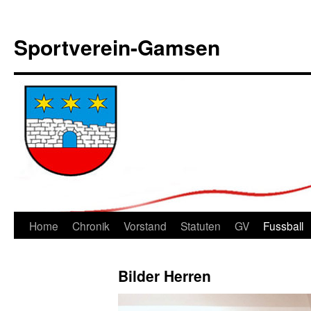
Sportverein-Gamsen
Springe
Home
Chronik
Vorstand
Statuten
GV
Fussball
zum
Bilder Herren
Inhalt