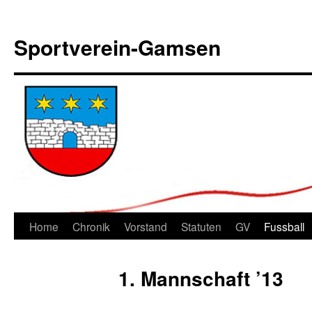
Sportverein-Gamsen
Springe
Home
Chronik
Vorstand
Statuten
GV
Fussball
zum
1. Mannschaft ’13
Inhalt