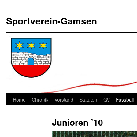
Sportverein-Gamsen
Springe
Home
Chronik
Vorstand
Statuten
GV
Fussball
zum
Junioren ’10
Inhalt